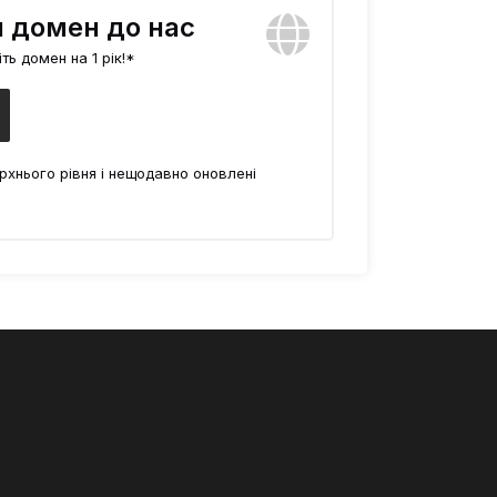
ш домен до нас
ть домен на 1 рік!*
рхнього рівня і нещодавно оновлені