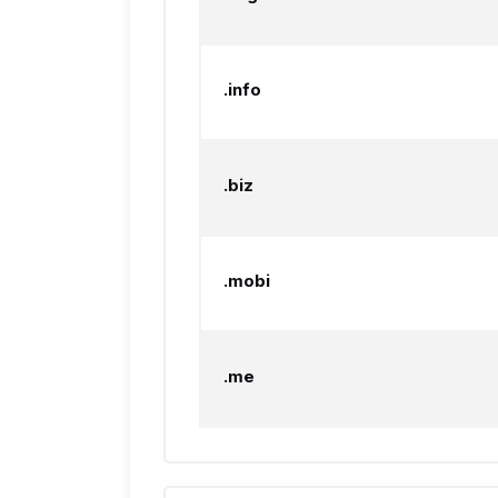
.info
.biz
.mobi
.me