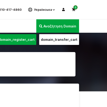
0
 210-417-4860
Українська
Αναζήτηση Domain
domain_register_cart
domain_transfer_cart