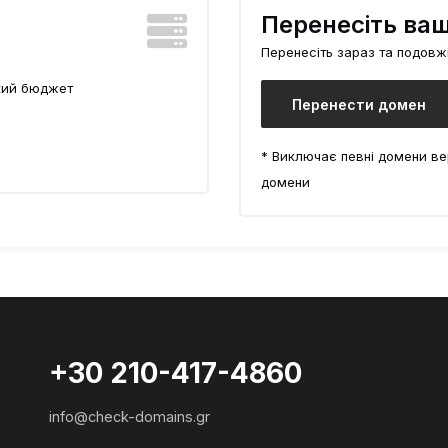
Перенесіть ва
Перенесіть зараз та подовжі
який бюджет
Перенести домен
* Виключає певні домени ве
домени
+30 210-417-4860
info@check-domains.gr