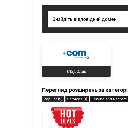
€15,50/рік
Перегляд розширень за категор
Popular (9)
Services (1)
Leisure and Recreatio