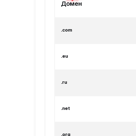
Домен
.com
.eu
.ru
.net
.org