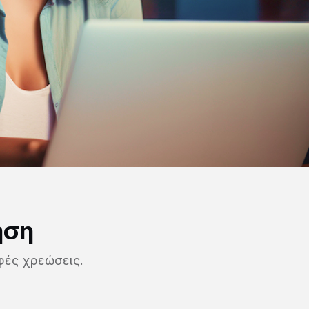
ηση
φές χρεώσεις.