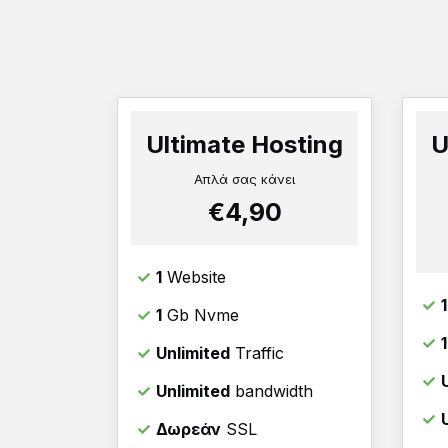
Ultimate Hosting
U
Απλά σας κάνει
€4,90
1
Website
1
1
Gb Nvme
Unlimited
Traffic
Unlimited
bandwidth
Δωρεάν
SSL