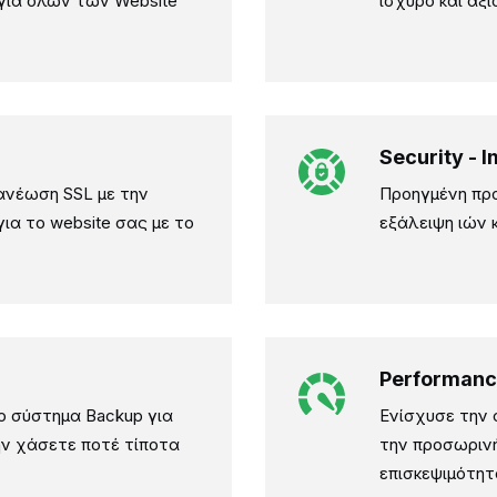
ργία όλων των Website
ισχυρό και αξ
Security - 
ανέωση SSL με την
Προηγμένη προ
για το website σας με το
εξάλειψη ιών κ
Performanc
ο σύστημα Backup για
Ενίσχυσε την 
μην χάσετε ποτέ τίποτα
την προσωρινή
επισκεψιμότη