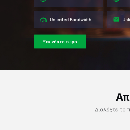
Unlimited Bandwidth
Unl
Ξεκινήστε τώρα
Απ
Διαλέξτε το 