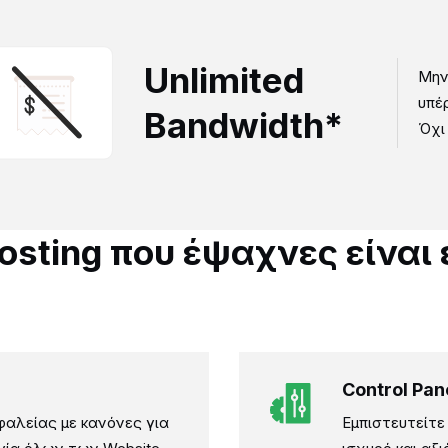
Unlimited
Μην
υπέ
Bandwidth*
Όχι
osting που έψαχνες είναι
Control Pan
αλείας με κανόνες για
Εμπιστευτείτε 