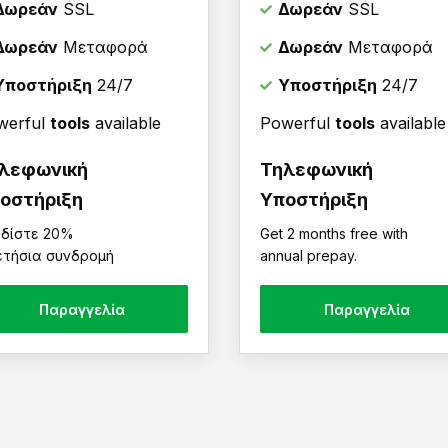
Δωρεάν
SSL
Δωρεάν
SSL
Δωρεάν
Μεταφορά
Δωρεάν
Μεταφορά
Υποστήριξη
24/7
Υποστήριξη
24/7
werful
tools
available
Powerful
tools
available
λεφωνική
Τηλεφωνική
οστήριξη
Υποστήριξη
δίστε 20%
Get 2 months free with
ετήσια συνδρομή
annual prepay.
Παραγγελία
Παραγγελία