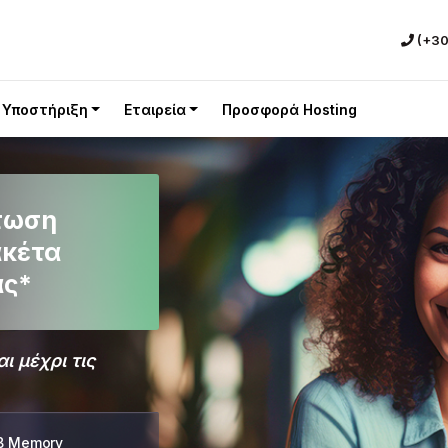
(+30
Υποστήριξη
Εταιρεία
Προσφορά Hosting
τωση
ακέτα
ας*
ι μέχρι τις
B Memory