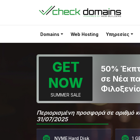
Domains
Web Hosting
Υπηρεσίες
GET
50% Έκπ
σε Νέα π
NOW
Φιλοξενί
SUMMER SALE
Περιορισμένη προσφορά σε αριθμό κα
31/07/2025
NVME Hard Disk
1 G