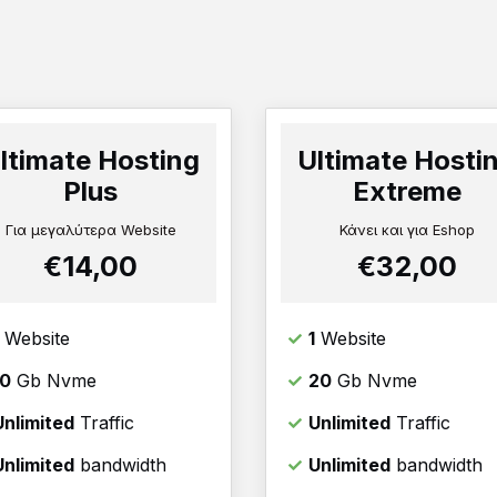
ltimate Hosting
Ultimate Hosti
Plus
Extreme
Για μεγαλύτερα Website
Κάνει και για Eshop
€14,00
€32,00
Website
1
Website
10
Gb Nvme
20
Gb Nvme
Unlimited
Traffic
Unlimited
Traffic
Unlimited
bandwidth
Unlimited
bandwidth