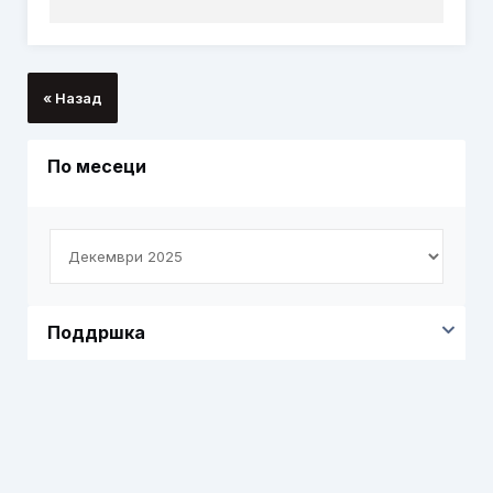
« Назад
По месеци
Поддршка